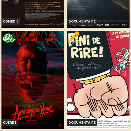
COMÉDIE
DOCUMENTAIRE
LE GOÛT DES AUTRES
GROS, CORPS EN MÊLÉES
Horaires et Infos
Horaires et Infos
Bande-annonce
Bande-annonce
Réservation
Réservation
TOUT PUBLIC
TOUT PUBLIC
GUERRE
DOCUMENTAIRE