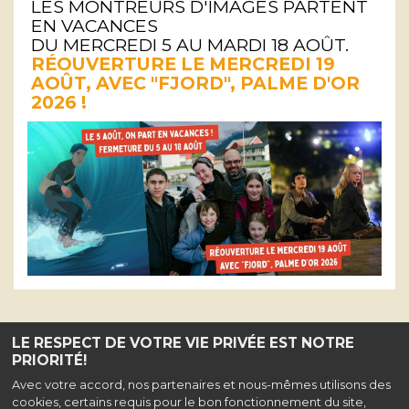
LES MONTREURS D'IMAGES PARTENT
EN VACANCES
TOUT PUBLIC
TOUT PUBLIC
DU MERCREDI 5 AU MARDI 18 AOÛT.
RÉOUVERTURE LE MERCREDI 19
AOÛT, AVEC "FJORD", PALME D'OR
2026 !
LE RESPECT DE VOTRE VIE PRIVÉE EST NOTRE
PRIORITÉ!
Haut de page
Avec votre accord, nos partenaires et nous-mêmes utilisons des
12 rue Jules-Ferry, 47000 AGEN |
Mentions légales
|
Contact
| Tel : 05 53 48 04
cookies, certains requis pour le bon fonctionnement du site,
54