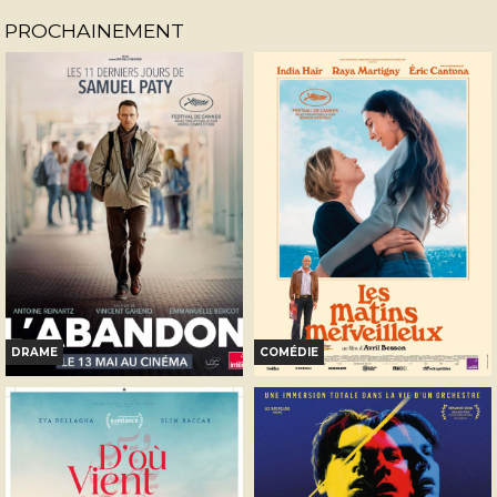
PROCHAINEMENT
DRAME
COMÉDIE
L'ABANDON
LES MATINS MERVEILLEUX
Horaires et Infos
Horaires et Infos
Bande-annonce
Bande-annonce