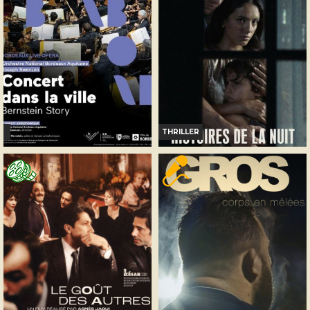
Bande-annonce
Bande-annonce
Réservation
TOUT PUBLIC
THRILLER
CONCERT DANS LA VILLE
HISTOIRES DE LA NUIT
Horaires et Infos
Infos
Bande-annonce
Bande-annonce
Réservation
TOUT PUBLIC