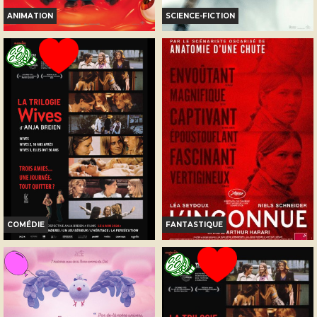
ANIMATION
SCIENCE-FICTION
DES MINIONS ET DES
DISCLOSURE DAY
MONSTRES
Horaires et Infos
Horaires et Infos
Bande-annonce
Bande-annonce
Réservation
Réservation
TOUT PUBLIC
TOUT PUBLIC
COMÉDIE
FANTASTIQUE
WIVES
L’INCONNUE
Horaires et Infos
Infos
Bande-annonce
Bande-annonce