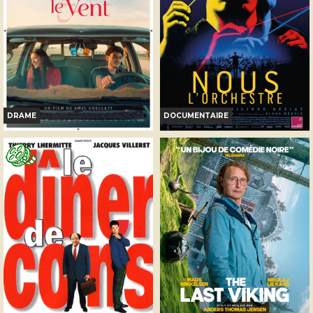
Réservation
Réservation
AVERT. TOUT PUBLIC
TOUT PUBLIC
DRAME
DOCUMENTAIRE
D'OÙ VIENT LE VENT
NOUS, L'ORCHESTRE
Horaires et Infos
Horaires et Infos
Bande-annonce
Bande-annonce
Réservation
Réservation
TOUT PUBLIC
TOUT PUBLIC