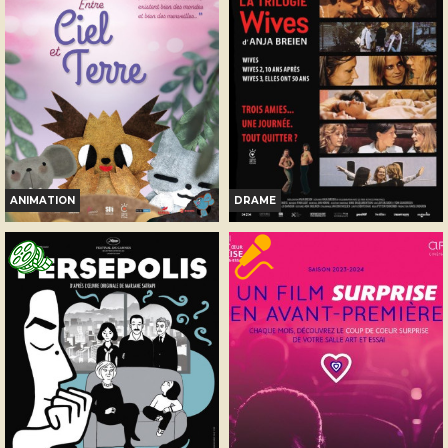
Réservation
TOUT PUBLIC
ANIMATION
DRAME
ENTRE CIEL ET TERRE
WIVES 2, DIX ANS APRÈS
Horaires et Infos
Horaires et Infos
Bande-annonce
Bande-annonce
Réservation
Réservation
TOUT PUBLIC
TOUT PUBLIC