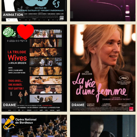
ANIMATION
PERSEPOLIS
AVANT-PREMIERE SURPRISE
Horaires et Infos
Horaires et Infos
Bande-annonce
Bande-annonce
Réservation
Réservation
TOUT PUBLIC
TOUT PUBLIC
DRAME
DRAME
WIVES 3, ELLES ONT 50 ANS !
LA VIE D'UNE FEMME
Horaires et Infos
Infos