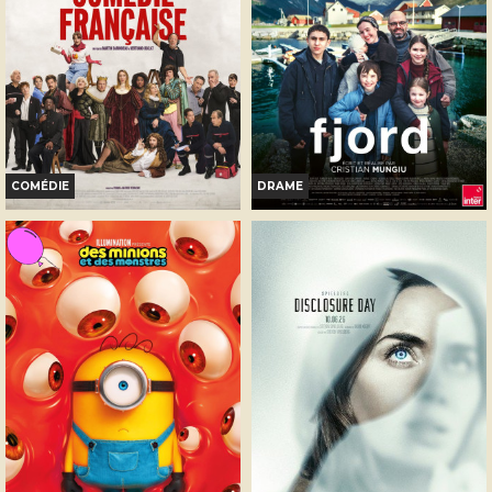
Réservation
Réservation
TOUT PUBLIC
TOUT PUBLIC
COMÉDIE
DRAME
DE LA COMÉDIE-FRANÇAISE
FJORD
Horaires et Infos
Horaires et Infos
Bande-annonce
Bande-annonce
Réservation
Réservation
TOUT PUBLIC
TOUT PUBLIC