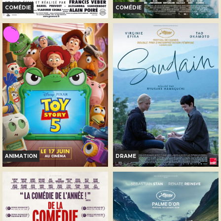
COMÉDIE
COMÉDIE
LE DÎNER DE CONS
THE LAST VIKING
Horaires et Infos
Horaires et Infos
Bande-annonce
Bande-annonce
Réservation
Réservation
TOUT PUBLIC
INT. -12ans
ANIMATION
DRAME
TOY STORY 5
SOUDAIN
Horaires et Infos
Horaires et Infos
Bande-annonce
Bande-annonce